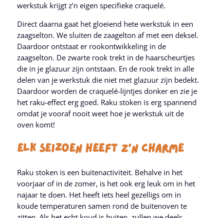
werkstuk krijgt z’n eigen specifieke craquelé.
Direct daarna gaat het gloeiend hete werkstuk in een
zaagselton. We sluiten de zaagelton af met een deksel.
Daardoor ontstaat er rookontwikkeling in de
zaagselton. De zwarte rook trekt in de haarscheurtjes
die in je glazuur zijn ontstaan. En de rook trekt in alle
delen van je werkstuk die niet met glazuur zijn bedekt.
Daardoor worden de craquelé-lijntjes donker en zie je
het raku-effect erg goed. Raku stoken is erg spannend
omdat je vooraf nooit weet hoe je werkstuk uit de
oven komt!
Elk Seizoen Heeft Z’n Charme
Raku stoken is een buitenactiviteit. Behalve in het
voorjaar of in de zomer, is het ook erg leuk om in het
najaar te doen. Het heeft iets heel gezelligs om in
koude temperaturen samen rond de buitenoven te
zitten. Als het echt koud is buiten, zullen we deels