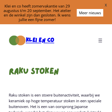
X
Klei en co heeft zomervakantie van 29
augustus t/m 20 september. Het atelier
Meer nieuws
en de winkel zijn dan gesloten. Ik wens
jullie een fijne zomer!
Ga
naar
Klei En Co
de
inhoud
Raku Stoken
Raku stoken is een stoere buitenactiviteit, waarbij we
keramiek op hoge temperatuur stoken in een speciale
buitenoven. Het is een van oorsprong Japanse