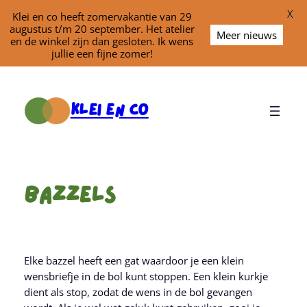
X
Klei en co heeft zomervakantie van 29
augustus t/m 20 september. Het atelier
Meer nieuws
en de winkel zijn dan gesloten. Ik wens
jullie een fijne zomer!
Ga
naar
Klei En Co
de
inhoud
Bazzels
Elke bazzel heeft een gat waardoor je een klein
wensbriefje in de bol kunt stoppen. Een klein kurkje
dient als stop, zodat de wens in de bol gevangen