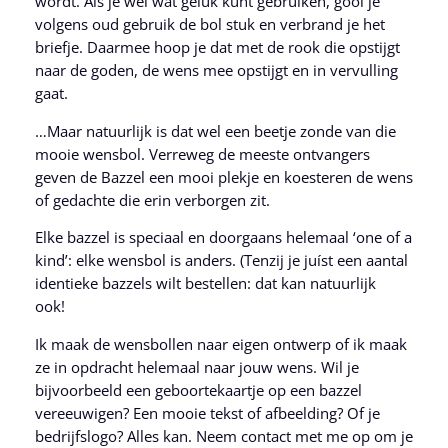
wordt. Als je wel wat geluk kunt gebruiken, gooi je
volgens oud gebruik de bol stuk en verbrand je het
briefje. Daarmee hoop je dat met de rook die opstijgt
naar de goden, de wens mee opstijgt en in vervulling
gaat.
…Maar natuurlijk is dat wel een beetje zonde van die
mooie wensbol. Verreweg de meeste ontvangers
geven de Bazzel een mooi plekje en koesteren de wens
of gedachte die erin verborgen zit.
Elke bazzel is speciaal en doorgaans helemaal ‘one of a
kind’: elke wensbol is anders. (Tenzij je juíst een aantal
identieke bazzels wilt bestellen: dat kan natuurlijk
ook!
Ik maak de wensbollen naar eigen ontwerp of ik maak
ze in opdracht helemaal naar jouw wens. Wil je
bijvoorbeeld een geboortekaartje op een bazzel
vereeuwigen? Een mooie tekst of afbeelding? Of je
bedrijfslogo? Alles kan. Neem contact met me op om je